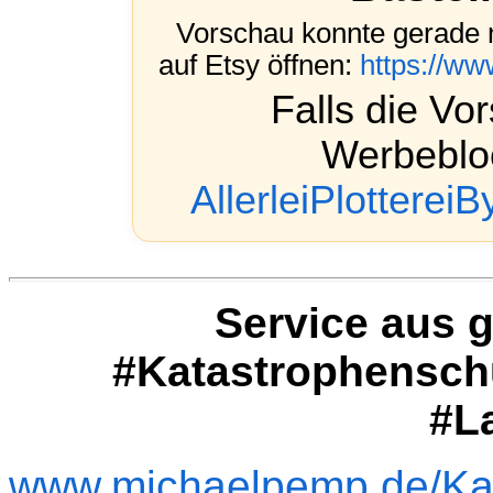
Vorschau konnte gerade n
auf Etsy öffnen:
https://w
Falls die Vo
Werbebloc
AllerleiPlottereiB
Service aus 
#Katastrophenschu
#L
www.michaelpemp.de/Kat