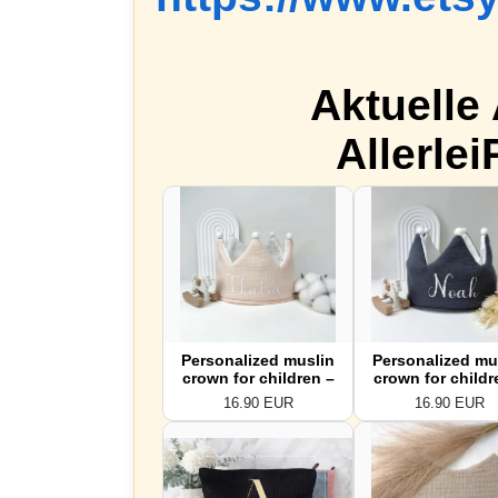
Aktuelle
Allerlei
Personalized muslin
Personalized mu
crown for children –
crown for childr
Tie-on birthday crown
Tie-on birthday 
16.90 EUR
16.90 EUR
with name – One size
with name – One 
fits all – Fabric crown
fits all – Fabric 
– Children&#39;s
– Children&#39
birthday by
birthday by
AllerleiPlottereiByS
AllerleiPlottere