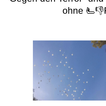
ohne 🫷👎R