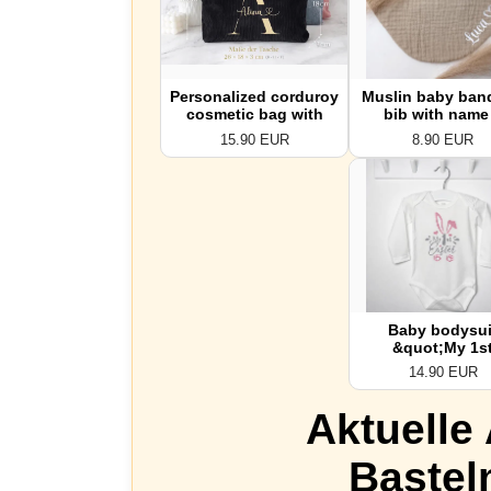
Personalized corduroy
Muslin baby ban
cosmetic bag with
bib with name
initial & name –
triangular banda
15.90 EUR
8.90 EUR
monogrammed
large selection
makeup bag – gift for
colors – gift f
her by
newborns b
AllerleiPlottereiByS
AllerleiPlottere
Baby bodysui
&quot;My 1s
Easter&quot; – E
14.90 EUR
bodysuit for bab
First Easter – Ea
Aktuelle
baby gift – Eas
outfit for babie
Long-sleeved b
Bastel
bodysuit by
AllerleiPlottere